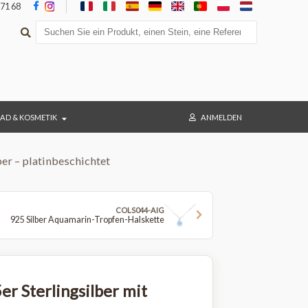
+33 5 36 47 71 68
BAD & KOSMETIK
ANMELD
erlingsilber – platinbeschichtet
COLS044-AIG
925 Silber Aquamarin-Tropfen-Halskette