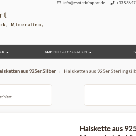
info@esoteriximport.de
port
rwerk, Mineralien,
 SCHMUCK
AMBIENTE & DEKORATION
›
Halsketten aus 925er Silber
›
Halsketten aus 925er St
r – platiniert