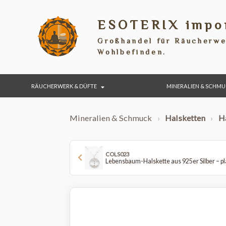
ESOTERIX im
Großhandel für Räuche
Wohlbefinden.
RÄUCHERWERK & DÜFTE
MINERALIEN &
Mineralien & Schmuck
›
Halsketten
COLS023
Lebensbaum-Halskette aus 925er Silbe