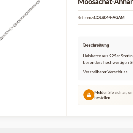
Halskette 
Moosachat
Referenz:
COLS044
Beschreibung
Halskette aus 9
besonders hoch
Verstellbarer V
Melden Si
bestellen