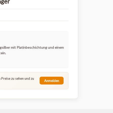
aus 925er Sterlingsilber mit
-Anhänger
-AGAM
25er Sterlingsilber mit Platinbeschichtung und einem
wertigen Stein.
erschluss.
e sich an, um Preise zu sehen und zu
Anmelden